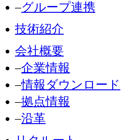
‒
グループ連携
技術紹介
会社概要
‒
企業情報
‒
情報ダウンロード
‒
拠点情報
‒
沿革