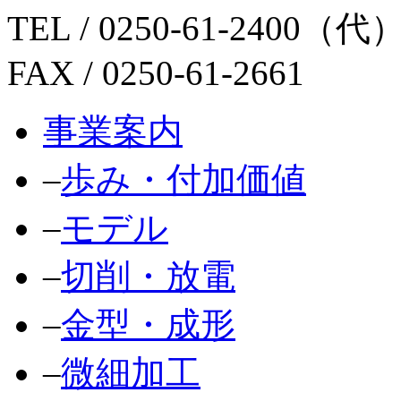
TEL / 0250-61-2400（代
FAX / 0250-61-2661
事業案内
‒
歩み・付加価値
‒
モデル
‒
切削・放電
‒
金型・成形
‒
微細加工