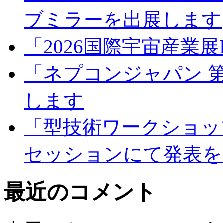
ブミラーを出展します
「2026国際宇宙産業展
「ネプコンジャパン 第
します
「型技術ワークショップ 
セッションにて発表を
最近のコメント